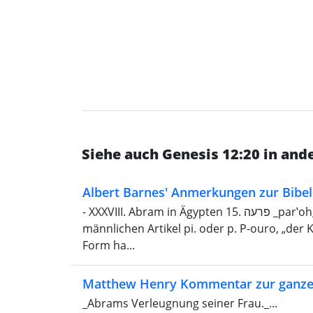
Siehe auch Genesis 12:20 in an
Albert Barnes' Anmerkungen zur Bibel
- XXXVIII. Abram in Ägypten 15. פרעה _par‛oh_ , Par'oh, „ouro“. Koptisch für „König“, mit dem
männlichen Artikel pi. oder p. P-ouro, „der 
Form ha...
Matthew Henry Kommentar zur ganze
_Abrams Verleugnung seiner Frau._...