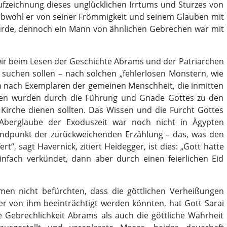
Aufzeichnung dieses unglücklichen Irrtums und Sturzes von
 obwohl er von seiner Frömmigkeit und seinem Glauben mit
rde, dennoch ein Mann von ähnlichen Gebrechen war mit
s wir beim Lesen der Geschichte Abrams und der Patriarchen
suchen sollen – nach solchen „fehlerlosen Monstern, wie
rn nach Exemplaren der gemeinen Menschheit, die inmitten
iten wurden durch die Führung und Gnade Gottes zu den
r Kirche dienen sollten. Das Wissen und die Furcht Gottes
Aberglaube der Exoduszeit war noch nicht in Ägypten
tandpunkt der zurückweichenden Erzählung – das, was den
t“, sagt Havernick, zitiert Heidegger, ist dies: „Gott hatte
nfach verkündet, dann aber durch einen feierlichen Eid
n nicht befürchten, dass die göttlichen Verheißungen
er von ihm beeinträchtigt werden könnten, hat Gott Sarai
e Gebrechlichkeit Abrams als auch die göttliche Wahrheit