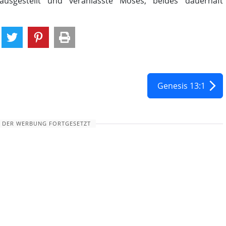
sgestellt und veranlasste Moses, beides dauerhaft
Genesis 13:1
 DER WERBUNG FORTGESETZT