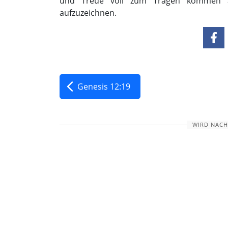
und Treue voll zum Tragen kommen au
aufzuzeichnen.
Genesis 12:19
WIRD NACH