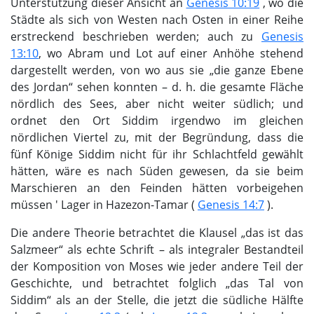
Unterstützung dieser Ansicht an
Genesis 10:19
, wo die
Städte als sich von Westen nach Osten in einer Reihe
erstreckend beschrieben werden; auch zu
Genesis
13:10
, wo Abram und Lot auf einer Anhöhe stehend
dargestellt werden, von wo aus sie „die ganze Ebene
des Jordan“ sehen konnten – d. h. die gesamte Fläche
nördlich des Sees, aber nicht weiter südlich; und
ordnet den Ort Siddim irgendwo im gleichen
nördlichen Viertel zu, mit der Begründung, dass die
fünf Könige Siddim nicht für ihr Schlachtfeld gewählt
hätten, wäre es nach Süden gewesen, da sie beim
Marschieren an den Feinden hätten vorbeigehen
müssen ' Lager in Hazezon-Tamar (
Genesis 14:7
).
Die andere Theorie betrachtet die Klausel „das ist das
Salzmeer“ als echte Schrift – als integraler Bestandteil
der Komposition von Moses wie jeder andere Teil der
Geschichte, und betrachtet folglich „das Tal von
Siddim“ als an der Stelle, die jetzt die südliche Hälfte