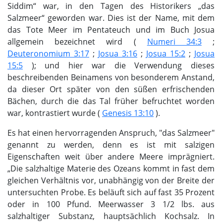
Siddim“ war, in den Tagen des Historikers „das
Salzmeer“ geworden war. Dies ist der Name, mit dem
das Tote Meer im Pentateuch und im Buch Josua
allgemein bezeichnet wird (
Numeri 34:3
;
Deuteronomium 3:17
;
Josua 3:16
;
Josua 15:2
;
Josua
15:5
); und hier war die Verwendung dieses
beschreibenden Beinamens von besonderem Anstand,
da dieser Ort später von den süßen erfrischenden
Bächen, durch die das Tal früher befruchtet worden
war, kontrastiert wurde (
Genesis 13:10
).
Es hat einen hervorragenden Anspruch, "das Salzmeer"
genannt zu werden, denn es ist mit salzigen
Eigenschaften weit über andere Meere imprägniert.
„Die salzhaltige Materie des Ozeans kommt in fast dem
gleichen Verhältnis vor, unabhängig von der Breite der
untersuchten Probe. Es beläuft sich auf fast 35 Prozent
oder in 100 Pfund. Meerwasser 3 1/2 lbs. aus
salzhaltiger Substanz, hauptsächlich Kochsalz. In