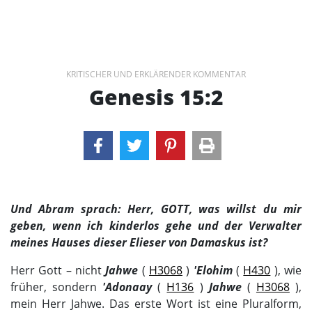
KRITISCHER UND ERKLÄRENDER KOMMENTAR
Genesis 15:2
Und Abram sprach: Herr, GOTT, was willst du mir
geben, wenn ich kinderlos gehe und der Verwalter
meines Hauses dieser Elieser von Damaskus ist?
Herr Gott – nicht
Jahwe
(
H3068
)
'Elohim
(
H430
), wie
früher, sondern
'Adonaay
(
H136
)
Jahwe
(
H3068
),
mein Herr Jahwe. Das erste Wort ist eine Pluralform,