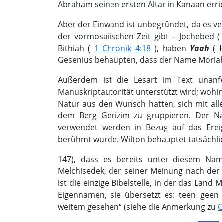
Abraham seinen ersten Altar in Kanaan erri
Aber der Einwand ist unbegründet, da es ve
der vormosaiischen Zeit gibt – Jochebed 
Bithiah (
1 Chronik 4:18
), haben
Yaah
(
Gesenius behaupten, dass der Name Moriah 
Außerdem ist die Lesart im Text unanf
Manuskriptautorität unterstützt wird; wohin
Natur aus den Wunsch hatten, sich mit al
dem Berg Gerizim zu gruppieren. Der Na
verwendet werden in Bezug auf das Erei
berühmt wurde. Wilton behauptet tatsächlic
147), dass es bereits unter diesem Na
Melchisedek, der seiner Meinung nach der 
ist die einzige Bibelstelle, in der das Land
Eigennamen, sie übersetzt es: teen gee
weitem gesehen“ (siehe die Anmerkung zu
G