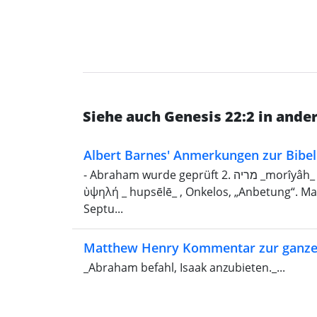
Siehe auch Genesis 22:2 in and
Albert Barnes' Anmerkungen zur Bibel
- Abraham wurde geprüft 2. מריה _morı̂yâh_ , „Morija“; Samariter: מוראה _môr'âh_ ; „Septuaginta“,
ὑψηλή _ hupsēlē_ , Onkelos, „Anbetung“. Ma
Septu...
Matthew Henry Kommentar zur ganze
_Abraham befahl, Isaak anzubieten._...