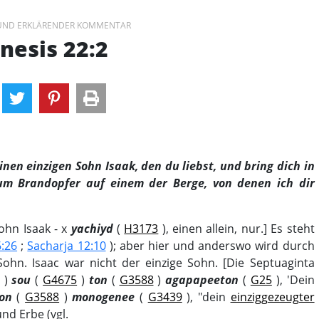
 UND ERKLÄRENDER KOMMENTAR
nesis 22:2
nen einzigen Sohn Isaak, den du liebst, und bring dich in
um Brandopfer auf einem der Berge, von denen ich dir
ohn Isaak - х
yachiyd
(
H3173
), einen allein, nur.] Es steht
6:26
;
Sacharja 12:10
); aber hier und anderswo wird durch
Sohn. Isaac war nicht der einzige Sohn. [Die Septuaginta
)
sou
(
G4675
)
ton
(
G3588
)
agapapeeton
(
G25
), 'Dein
on
(
G3588
)
monogenee
(
G3439
), "dein
einziggezeugter
nd Erbe (vgl.