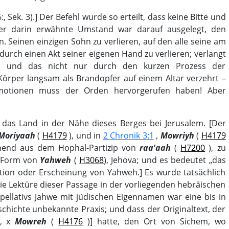
6:, Sek. 3).] Der Befehl wurde so erteilt, dass keine Bitte und
er darin erwähnte Umstand war darauf ausgelegt, den
. Seinen einzigen Sohn zu verlieren, auf den alle seine am
urch einen Akt seiner eigenen Hand zu verlieren; verlangt
n, und das nicht nur durch den kurzen Prozess der
örper langsam als Brandopfer auf einem Altar verzehrt –
Emotionen muss der Orden hervorgerufen haben! Aber
n das Land in der Nähe dieses Berges bei Jerusalem. [Der
Moriyaah
(
H4179
), und in
2 Chronik 3:1
,
Mowriyh
(
H4179
ehend aus dem Hophal-Partizip von
raa'aah
(
H7200
), zu
e Form von
Yahweh
(
H3068
), Jehova; und es bedeutet „das
ation oder Erscheinung von Yahweh.] Es wurde tatsächlich
e Lektüre dieser Passage in der vorliegenden hebräischen
ppellativs Jahwe mit jüdischen Eigennamen war eine bis in
schichte unbekannte Praxis; und dass der Originaltext, der
t, х
Mowreh
(
H4176
)] hatte, den Ort von Sichem, wo