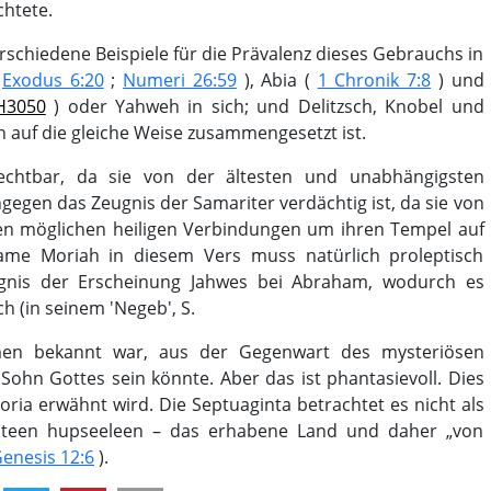
chtete.
rschiedene Beispiele für die Prävalenz dieses Gebrauchs in
(
Exodus 6:20
;
Numeri 26:59
), Abia (
1 Chronik 7:8
) und
H3050
) oder Yahweh in sich; und Delitzsch, Knobel und
auf die gleiche Weise zusammengesetzt ist.
echtbar, da sie von der ältesten und unabhängigsten
gegen das Zeugnis der Samariter verdächtig ist, da sie von
len möglichen heiligen Verbindungen um ihren Tempel auf
me Moriah in diesem Vers muss natürlich proleptisch
gnis der Erscheinung Jahwes bei Abraham, wodurch es
h (in seinem 'Negeb', S.
men bekannt war, aus der Gegenwart des mysteriösen
Sohn Gottes sein könnte. Aber das ist phantasievoll. Dies
 Moria erwähnt wird. Die Septuaginta betrachtet es nicht als
n teen hupseeleen – das erhabene Land und daher „von
enesis 12:6
).