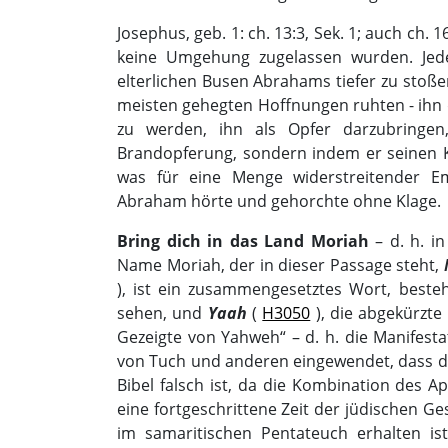
Josephus, geb. 1: ch. 13:3, Sek. 1; auch ch. 1
keine Umgehung zugelassen wurden. Jed
elterlichen Busen Abrahams tiefer zu stoßen
meisten gehegten Hoffnungen ruhten - ihn d
zu werden, ihn als Opfer darzubringe
Brandopferung, sondern indem er seinen K
was für eine Menge widerstreitender 
Abraham hörte und gehorchte ohne Klage.
Bring dich in das Land Moriah
– d. h. i
Name Moriah, der in dieser Passage steht,
), ist ein zusammengesetztes Wort, best
sehen, und
Yaah
(
H3050
), die abgekürzt
Gezeigte von Yahweh“ – d. h. die Manifest
von Tuch und anderen eingewendet, dass di
Bibel falsch ist, da die Kombination des A
eine fortgeschrittene Zeit der jüdischen Ge
im samaritischen Pentateuch erhalten is