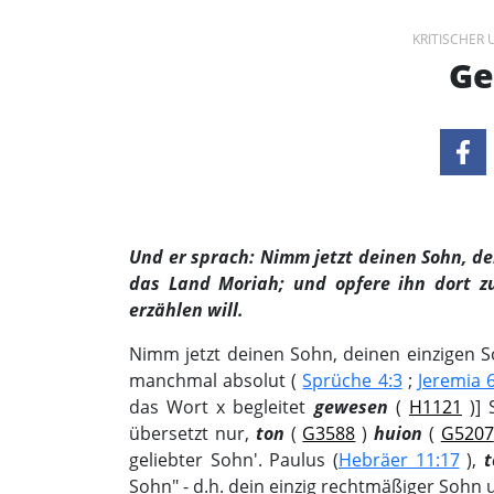
KRITISCHER
Ge
Und er sprach: Nimm jetzt deinen Sohn, dei
das Land Moriah; und opfere ihn dort z
erzählen will.
Nimm jetzt deinen Sohn, deinen einzigen S
manchmal absolut (
Sprüche 4:3
;
Jeremia 
das Wort х begleitet
gewesen
(
H1121
)] 
übersetzt nur,
ton
(
G3588
)
huion
(
G5207
geliebter Sohn'. Paulus (
Hebräer 11:17
),
t
Sohn" - d.h. dein einzig rechtmäßiger Sohn u