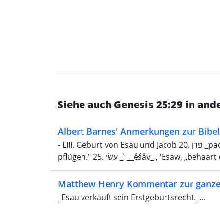
Siehe auch Genesis 25:29 in an
Albert Barnes' Anmerkungen zur Bibel
- LIII. Geburt von Esau und Jacob 20. פדן _padān_ , Paddan, „gepflügtes Feld“; verwandt: "schneiden,
Matthew Henry Kommentar zur ganze
_Esau verkauft sein Erstgeburtsrecht._...