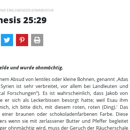
 UND ERKLÄRENDER KOMMENTAR
esis 25:29
elde und wurde ohnmächtig.
einem Absud von lentiles oder kleine Bohnen, genannt ‚Adas
Syrien ist sehr verbreitet, vor allem bei Landleuten und
cal Forschungen“). Es ist wahrscheinlich, dass Jakob von
 er sich als Leckerbissen besorgt hatte; weil Esau ihm
ich, ich bitte dich, mit diesem roten, roten (Ding).' Das
ee einer braunen oder schokoladenfarbenen Farbe. Diese
rs wenn sie mit zerlassener Butter und Pfeffer begleitet
nger ohnmächtig wird, muss der Geruch der Räucherschale