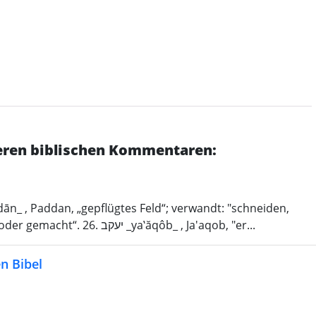
deren biblischen Kommentaren:
pflügen." 25. עשׂי _‛ __êśâv_ , 'Esaw, „behaart oder gemacht“. 26. יעקב _ya‛ăqôb_ , Ja'aqob, "er...
n Bibel