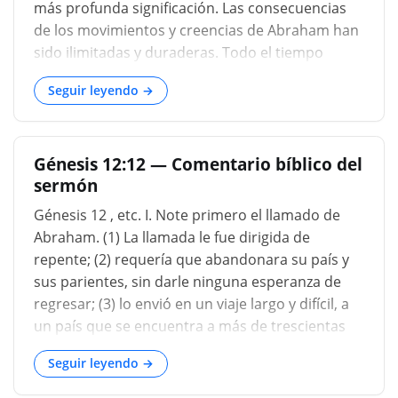
más profunda significación. Las consecuencias
de los movimientos y creencias de Abraham han
sido ilimitadas y duraderas. Todo el tiempo
sucesivo ha sido influenciado por él. Y, sin
Seguir leyendo →
embargo, hay en su vida una notable sencillez y
una ausencia total de acontecimientos que
impresionen a los contemporáneos. Entre todos
Génesis 12:12 — Comentario bíblico del
los millones olvidados de su propio tiempo, se
sermón
erige solo como una figura reconocible y
memorable. Pero alrededor de su figura no se
Génesis 12 , etc. I. Note primero el llamado de
reúne una multitud de seguidores armados; con
Abraham. (1) La llamada le fue dirigida de
su nombre no se asocia ningún vasto dominio
repente; (2) requería que abandonara su país y
territorial, ninguna nueva legislación, ni siquiera
sus parientes, sin darle ninguna esperanza de
ninguna obra de arte o literatura. El significado
regresar; (3) lo envió en un viaje largo y difícil, a
de su vida n...
un país que se encuentra a más de trescientas
millas de distancia. Sin embargo, Abraham
Seguir leyendo →
obedeció en sumisión voluntaria al mandato de
Dios. II. Note la conquista de Abraham sobre los