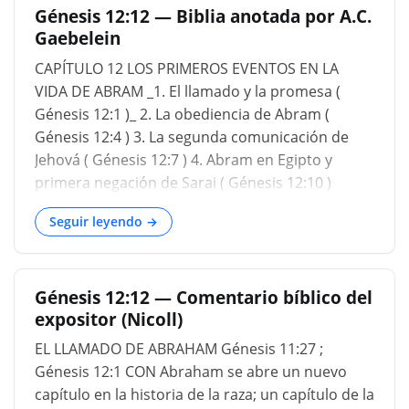
Génesis 12:12 — Biblia anotada por A.C.
pensamos: "Pero soy tan débil y lo he
Gaebelein
estropeado tantas veces, seguro que no puedo
hacerlo". Es bueno saber que Abraham no era
CAPÍTULO 12 LOS PRIMEROS EVENTOS EN LA
perfecto ni su fe era perfecta. Es bueno saber
VIDA DE ABRAM _1. El llamado y la promesa (
que no tienes que ser perfecto y tu fe no tiene
Génesis 12:1 )_ 2. La obediencia de Abram (
que ser perfecta para que Dios te honre.
Génesis 12:4 ) 3. La segunda comunicación de
Entonces Dios dijo: "Aléjate de tu familia". Se
Jehová ( Génesis 12:7 ) 4. Abram en Egipto y
llevó a su padre con él desde Ur de los caldeos
primera negación de Sarai ( Génesis 12:10 )
hasta Harán. Esa fue una obediencia incompleta.
Llegamos ahora a un nuevo comienzo, el pacto
Detenerse en Harán fue una obediencia
Seguir leyendo →
abrahámico. Marca el comienzo de esa
incomple
maravillosa carrera, la simiente de Abraham, el
pueblo de Israel. El nombre de Abraham se
Génesis 12:12 — Comentario bíblico del
menciona 74 veces en el Nuevo Testamento.
expositor (Nicoll)
Cuán estrechamente está entretejida su historia
con la doctrina del Nuevo Testamento. Esto se
EL LLAMADO DE ABRAHAM Génesis 11:27 ;
puede aprender consultando los
Génesis 12:1 CON Abraham se abre un nuevo
capítulo en la historia de la raza; un capítulo de la