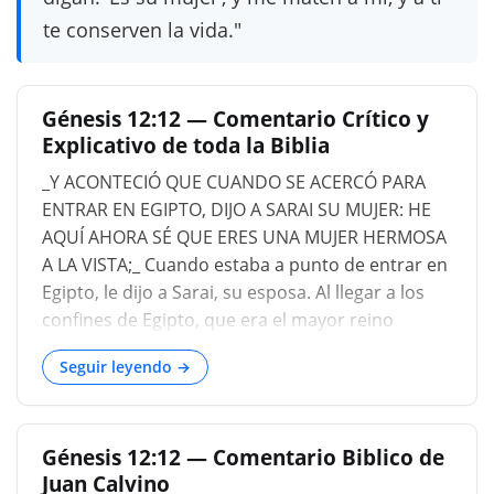
te conserven la vida."
Génesis 12:12 — Comentario Crítico y
Explicativo de toda la Biblia
_Y ACONTECIÓ QUE CUANDO SE ACERCÓ PARA
ENTRAR EN EGIPTO, DIJO A SARAI SU MUJER: HE
AQUÍ AHORA SÉ QUE ERES UNA MUJER HERMOSA
A LA VISTA;_ Cuando estaba a punto de entrar en
Egipto, le dijo a Sarai, su esposa. Al llegar a los
confines de Egipto, que era el mayor reino
primitivo del mundo, comenzó a sentirse
Seguir leyendo →
inquieto. Por todas partes le saltaban a la vista
signos crecientes de civilización, grandeza y
poder; y como la inmigración de una tribu tan
Génesis 12:12 — Comentario Biblico de
numerosa como la suya desde el desierto vecino
Juan Calvino
atraería sin duda la atención del público, la