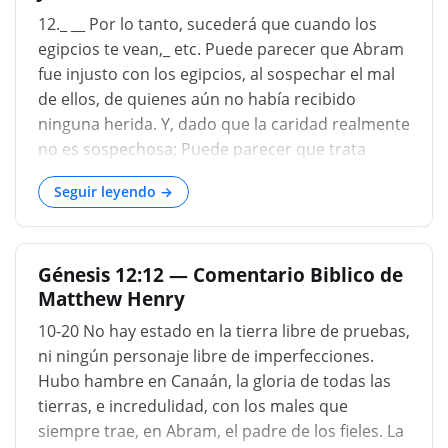
perspectiva de encontrarse con las autoridades
12._ __ Por lo tanto, sucederá que cuando los
de Egipto, tan diferentes de los simples nómadas
egipcios te vean,_ etc. Puede parecer que Abram
de Asia, a los que su experiencia se había
fue injusto con los egipcios, al sospechar el mal
limitado hasta entonces, le llenó de temor. Pero
de ellos, de quienes aún no había recibido
todas las demás angustias fueron olvidadas y
ninguna herida. Y, dado que la caridad realmente
absorbidas por un motivo de alarma. SÉ QUE
no es sospechosa; Puede parecer que trata
ERES UNA MUJER HERMOSA. La tez de Sarai,
injustamente, no solo acusándolos de lujuria,
procedente de un país montañoso, sería f...
Seguir leyendo →
sino también sospechándolos de asesinato.
Respondo, que el hombre santo, no sin razón,
temía por sí mismo de esa nación, respecto de la
Génesis 12:12 — Comentario Biblico de
cual había escuchado muchos informes
Matthew Henry
desfavorables. Y ya había experimentado, en
otros lugares, tanta maldad de los hombres, que
10-20 No hay estado en la tierra libre de pruebas,
podría aprehender justamente todo de los
ni ningún personaje libre de imperfecciones.
profanos despreciadores de Dios. Sin embargo,
Hubo hambre en Canaán, la gloria de todas las
no pronuncia nada absolutamente sobre los
tierras, e incredulidad, con los males que
egipcios; pero, deseando traer a su esposa a su
siempre trae, en Abram, el padre de los fieles. La