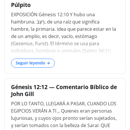
Púlpito
en la tierra prometida. Esta tierra es regada por
lluvias periódicas. Una temporada de sequía
EXPOSICIÓN Génesis 12:10 Y hubo una
detiene el progreso de la vegetación y provoca
hambruna. רָעָב, de una raíz que significa
una hambruna. Pero en Egip
hambre, la primaria. idea que parece estar en la
de un amplio, es decir, vacío, estómago
(Gesenius, Furst). El término se usa para
individuos, hombres o animales (Salmo 34:11;
Salmo 50:12); o de regiones (Sal 41: 1-13: 55). En
Seguir leyendo →
la tierra. De Canaán, que, aunque naturalmente
fértil, estaba sujeto a visitas de escasez debido a
su cultivo imperfecto (cf. Génesis 26:1; Génesis
Génesis 12:12 — Comentario Bíblico de
41:56), especialmente en estaciones secas,
John Gill
cuando las lluvias de noviembre y diciembre, de
las cuales
POR LO TANTO, LLEGARÁ A PASAR, CUANDO LOS
EGIPCIOS VERÁN A TI ,. Quienes eran personas
lujuriosas, y cuyos ojos pronto serían sujetados,
y serían tomados con la belleza de Sarai: QUE