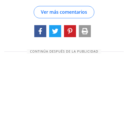
reyes. Esta es la primera batalla registrada en la
Ver más comentarios
palabra de Dios. Fue después de rescatar a Lot
que Abraham se encontró con el misterioso
Melquisedec. Una sombra terrible de
sobrenaturalismo todavía descansa sobre este
hombre, a quien parecen atribuirse algunos de
los atributos de la Deidad, y que siempre es
CONTINÚA DESPUÉS DE LA PUBLICIDAD
nombrado con Dios y con el Hijo de Dios. Hay
dos lecciones que se pueden deducir de las
conquistas de Abraham: (1) que la habilidad y la
experiencia militares a menud...