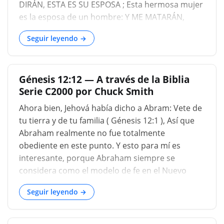
DIRÁN, ESTA ES SU ESPOSA ; Esta hermosa mujer
es la esposa de un hombre: Y ME MATARÁN,
PERO LE SALVARÁN VIVO ; tan grande, un
Seguir leyendo →
respecto, lo había hecho en aquellos tiempos, e
incluso en países paganos, a las leyes del
matrimonio, que eligieron bastante ser culpables
Génesis 12:12 — A través de la Biblia
de asesinato que de adulterio, aunque a un
Serie C2000 por Chuck Smith
pueblo lujurioso; y, por lo tanto, a medida que
Abram temía, quitar su vida, que podría ser libre
Ahora bien, Jehová había dicho a Abram: Vete de
y legítimo para que se casen con Sarai....
tu tierra y de tu familia ( Génesis 12:1 ), Así que
Abraham realmente no fue totalmente
obediente en este punto. Y esto para mí es
interesante, porque Abraham siempre se
considera como el modelo de fe en el Nuevo
Testamento, el modelo de un hombre que creyó
Seguir leyendo →
y confió en Dios. Él es el principal ejemplo del
hombre que cree. Y muchas veces cuando
leemos sobre la fe y las hazañas de la fe,