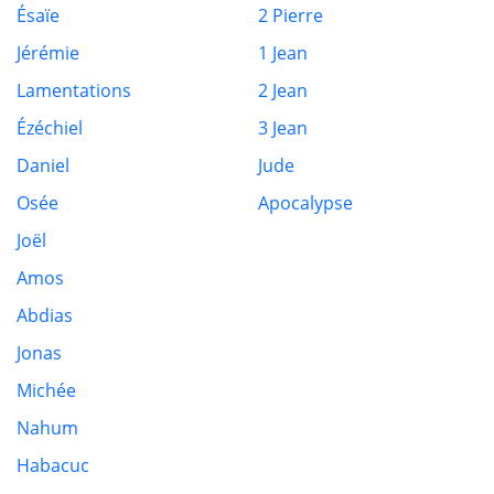
Ésaïe
2 Pierre
Jérémie
1 Jean
Lamentations
2 Jean
Ézéchiel
3 Jean
Daniel
Jude
Osée
Apocalypse
Joël
Amos
Abdias
Jonas
Michée
Nahum
Habacuc