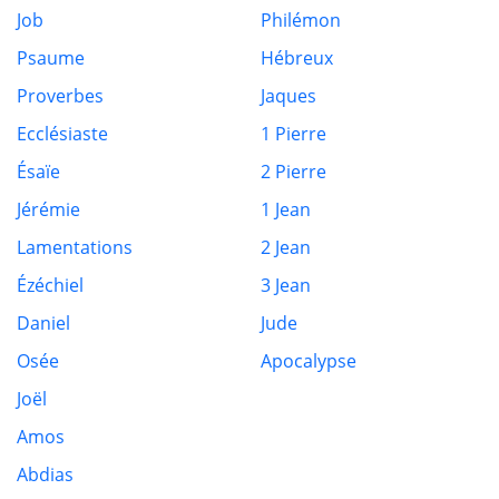
Job
Philémon
Psaume
Hébreux
Proverbes
Jaques
Ecclésiaste
1 Pierre
Ésaïe
2 Pierre
Jérémie
1 Jean
Lamentations
2 Jean
Ézéchiel
3 Jean
Daniel
Jude
Osée
Apocalypse
Joël
Amos
Abdias