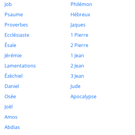
Job
Philémon
Psaume
Hébreux
Proverbes
Jaques
Ecclésiaste
1 Pierre
Ésaïe
2 Pierre
Jérémie
1 Jean
Lamentations
2 Jean
Ézéchiel
3 Jean
Daniel
Jude
Osée
Apocalypse
Joël
Amos
Abdias