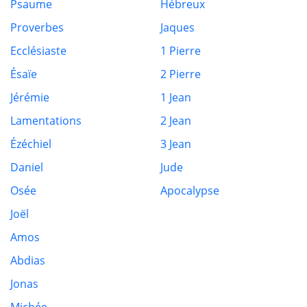
Psaume
Hébreux
Proverbes
Jaques
Ecclésiaste
1 Pierre
Ésaïe
2 Pierre
Jérémie
1 Jean
Lamentations
2 Jean
Ézéchiel
3 Jean
Daniel
Jude
Osée
Apocalypse
Joël
Amos
Abdias
Jonas