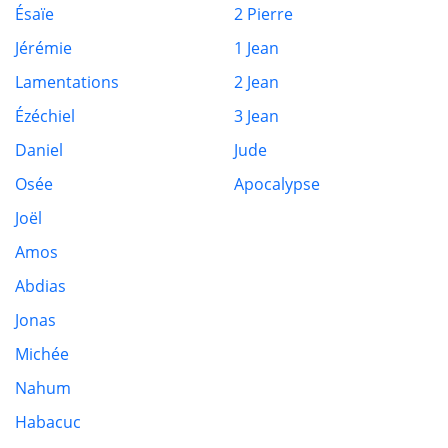
Ésaïe
2 Pierre
Jérémie
1 Jean
Lamentations
2 Jean
Ézéchiel
3 Jean
Daniel
Jude
Osée
Apocalypse
Joël
Amos
Abdias
Jonas
Michée
Nahum
Habacuc