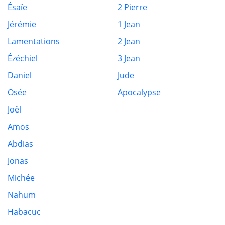
Ésaïe
2 Pierre
Jérémie
1 Jean
Lamentations
2 Jean
Ézéchiel
3 Jean
Daniel
Jude
Osée
Apocalypse
Joël
Amos
Abdias
Jonas
Michée
Nahum
Habacuc