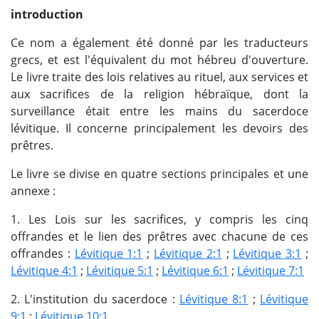
introduction
Ce nom a également été donné par les traducteurs
grecs, et est l'équivalent du mot hébreu d'ouverture.
Le livre traite des lois relatives au rituel, aux services et
aux sacrifices de la religion hébraïque, dont la
surveillance était entre les mains du sacerdoce
lévitique. Il concerne principalement les devoirs des
prêtres.
Le livre se divise en quatre sections principales et une
annexe :
1. Les Lois sur les sacrifices, y compris les cinq
offrandes et le lien des prêtres avec chacune de ces
offrandes :
Lévitique 1:1
;
Lévitique 2:1
;
Lévitique 3:1
;
Lévitique 4:1
;
Lévitique 5:1
;
Lévitique 6:1
;
Lévitique 7:1
2. L'institution du sacerdoce :
Lévitique 8:1
;
Lévitique
9:1
;
Lévitique 10:1