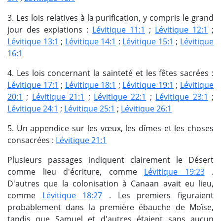
3. Les lois relatives à la purification, y compris le grand
jour des expiations :
Lévitique 11:1
;
Lévitique 12:1
;
Lévitique 13:1
;
Lévitique 14:1
;
Lévitique 15:1
;
Lévitique
16:1
4. Les lois concernant la sainteté et les fêtes sacrées :
Lévitique 17:1
;
Lévitique 18:1
;
Lévitique 19:1
;
Lévitique
20:1
;
Lévitique 21:1
;
Lévitique 22:1
;
Lévitique 23:1
;
Lévitique 24:1
;
Lévitique 25:1
;
Lévitique 26:1
5. Un appendice sur les vœux, les dîmes et les choses
consacrées :
Lévitique 21:1
Plusieurs passages indiquent clairement le Désert
comme lieu d'écriture, comme
Lévitique 19:23
.
D'autres que la colonisation à Canaan avait eu lieu,
comme
Lévitique 18:27
. Les premiers figuraient
probablement dans la première ébauche de Moïse,
tandis que Samuel et d'autres étaient sans aucun