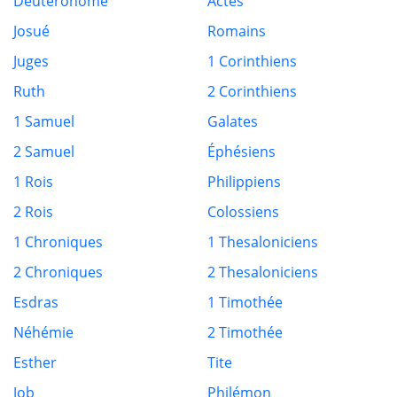
Deutéronome
Actes
Josué
Romains
Juges
1 Corinthiens
Ruth
2 Corinthiens
1 Samuel
Galates
2 Samuel
Éphésiens
1 Rois
Philippiens
2 Rois
Colossiens
1 Chroniques
1 Thesaloniciens
2 Chroniques
2 Thesaloniciens
Esdras
1 Timothée
Néhémie
2 Timothée
Esther
Tite
Job
Philémon