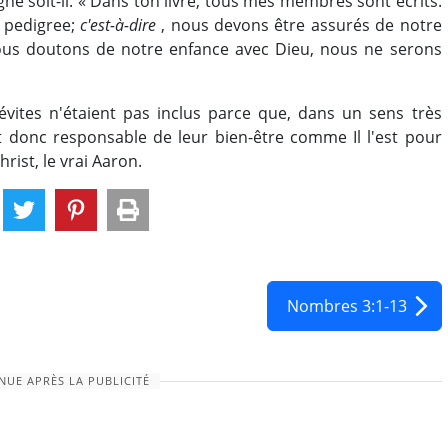
gne soit-il. « Dans ton livre, tous mes membres sont écrits.
 pedigree;
c'est-à-dire
, nous devons être assurés de notre
nous doutons de notre enfance avec Dieu, nous ne serons
Lévites n'étaient pas inclus parce que, dans un sens très
tait donc responsable de leur bien-être comme Il l'est pour
rist, le vrai Aaron.
Nombres 3:1-13
NUE APRÈS LA PUBLICITÉ