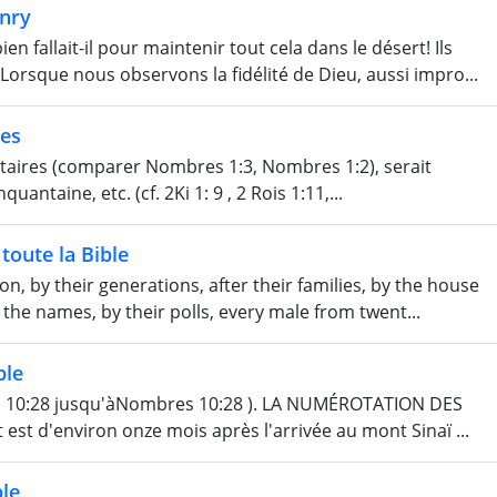
nry
 fallait-il pour maintenir tout cela dans le désert! Ils
Lorsque nous observons la fidélité de Dieu, aussi impro...
nes
itaires (comparer Nombres 1:3, Nombres 1:2), serait
antaine, etc. (cf. 2Ki 1: 9 , 2 Rois 1:11,...
toute la Bible
on, by their generations, after their families, by the house
 the names, by their polls, every male from twent...
ble
es 10:28 jusqu'àNombres 10:28 ). LA NUMÉROTATION DES
st d'environ onze mois après l'arrivée au mont Sinaï ...
le