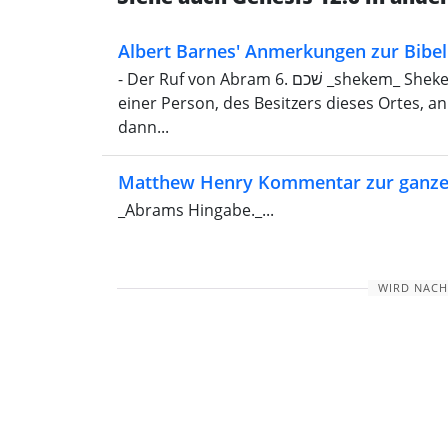
Albert Barnes' Anmerkungen zur Bibel
- Der Ruf von Abram 6. שׁכם _shekem_ Shekem, „der obere Teil des Rückens“. Hier ist es der Name
einer Person, des Besitzers dieses Ortes, a
dann...
Matthew Henry Kommentar zur ganze
_Abrams Hingabe._...
WIRD NACH