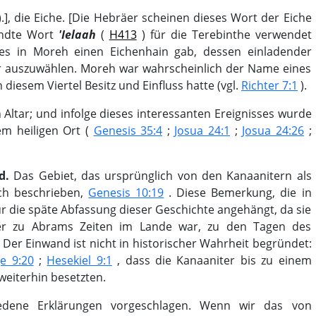
.], die Eiche. [Die Hebräer scheinen dieses Wort der Eiche
andte Wort
'Ielaah
(
H413
) für die Terebinthe verwendet
s es in Moreh einen Eichenhain gab, dessen einladender
er auszuwählen. Moreh war wahrscheinlich der Name eines
diesem Viertel Besitz und Einfluss hatte (vgl.
Richter 7:1
).
 Altar; und infolge dieses interessanten Ereignisses wurde
em heiligen Ort (
Genesis 35:4
;
Josua 24:1
;
Josua 24:26
;
nd.
Das Gebiet, das ursprünglich von den Kanaanitern als
ich beschrieben,
Genesis 10:19
. Diese Bemerkung, die in
ür die späte Abfassung dieser Geschichte angehängt, da sie
 er zu Abrams Zeiten im Lande war, zu den Tagen des
. Der Einwand ist nicht in historischer Wahrheit begründet:
e 9:20
;
Hesekiel 9:1
, dass die Kanaaniter bis zu einem
weiterhin besetzten.
iedene Erklärungen vorgeschlagen. Wenn wir das von