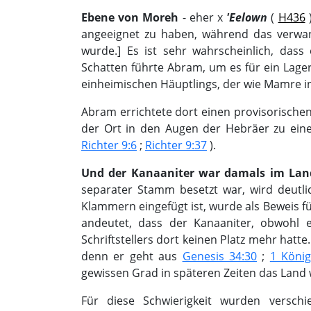
Ebene von Moreh
- eher х
'Eelown
(
H436
)
angeeignet zu haben, während das verw
wurde.] Es ist sehr wahrscheinlich, das
Schatten führte Abram, um es für ein Lag
einheimischen Häuptlings, der wie Mamre in 
Abram errichtete dort einen provisorischen
der Ort in den Augen der Hebräer zu ein
Richter 9:6
;
Richter 9:37
).
Und der Kanaaniter war damals im La
separater Stamm besetzt war, wird deutl
Klammern eingefügt ist, wurde als Beweis f
andeutet, dass der Kanaaniter, obwohl
Schriftstellers dort keinen Platz mehr hatte
denn er geht aus
Genesis 34:30
;
1 König
gewissen Grad in späteren Zeiten das Land 
Für diese Schwierigkeit wurden versch