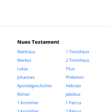
Nues Testament
Matthäus
1 Timotheus
Markus
2 Timotheus
Lukas
Titus
Johannes
Philemon
Apostelgeschichte
Hebräer
Römer
Jakobus
1 Korinther
1 Petrus
2 Korinther
2 Petrus