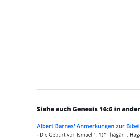
Siehe auch Genesis 16:6 in and
Albert Barnes' Anmerkungen zur Bibel
- Die Geburt von Ismael 1. הנר _hāgār_ , Hagar, „Flug“. Hejrah, die Flucht von Muhammed. 7. מלאך