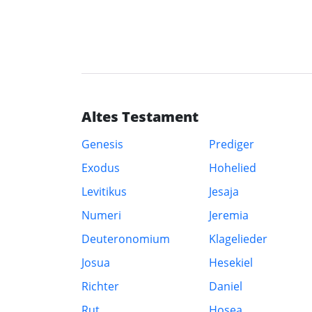
Altes Testament
Genesis
Prediger
Exodus
Hohelied
Levitikus
Jesaja
Numeri
Jeremia
Deuteronomium
Klagelieder
Josua
Hesekiel
Richter
Daniel
Rut
Hosea