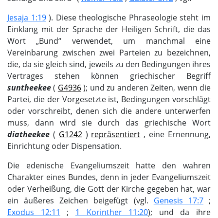
Jesaja 1:19
). Diese theologische Phraseologie steht im
Einklang mit der Sprache der Heiligen Schrift, die das
Wort „Bund“ verwendet, um manchmal eine
Vereinbarung zwischen zwei Parteien zu bezeichnen,
die, da sie gleich sind, jeweils zu den Bedingungen ihres
Vertrages stehen können griechischer Begriff
suntheekee
(
G4936
); und zu anderen Zeiten, wenn die
Partei, die der Vorgesetzte ist, Bedingungen vorschlägt
oder vorschreibt, denen sich die andere unterwerfen
muss, dann wird sie durch das griechische Wort
diatheekee
(
G1242
)
repräsentiert
, eine Ernennung,
Einrichtung oder Dispensation.
Die edenische Evangeliumszeit hatte den wahren
Charakter eines Bundes, denn in jeder Evangeliumszeit
oder Verheißung, die Gott der Kirche gegeben hat, war
ein äußeres Zeichen beigefügt (vgl.
Genesis 17:7
;
Exodus 12:11
;
1 Korinther 11:20
); und da ihre