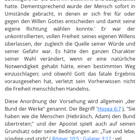
hatte. Dementsprechend wurde der Mensch sofort in
Umstände gebracht, in denen er sich frei für oder
gegen den Willen Gottes entscheiden und damit seine
eigene Richtung wählen konnte.' Er war der
unkontrollierten, vollen Freiheit seines eigenen Willens
überlassen, der zugleich die Quelle seiner Würde und
seiner Gefahr war. Es hätte den ganzen Charakter
seiner Wahl verändert, wenn er eine natürliche
Notwendigkeit gehabt hätte, einen bestimmten Weg
einzuschlagen; und obwohl Gott das fatale Ergebnis
vorausgesehen hat, verletzt sein Vorherwissen nicht
die Freiheit menschlichen Handelns.
Diese Anordnung der Vorsehung wird allgemein „der
Bund der Werke“ genannt. Der Begriff '
Hosea 6:7
), "Sie
haben wie die Menschen (Hebräisch, Adam) den Bund
übertreten;" und der Apostel spielt auch auf seinen
Grundsatz oder seine Bedingungen an: „Tue und lebe,
sündige und stirb“ (
Römer 10:5
;
Galater 3:12
; vgl.