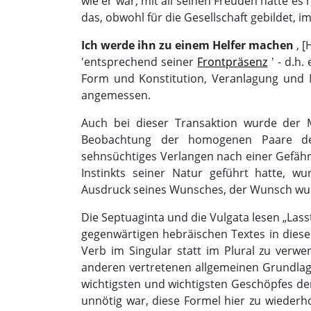
wie er war; mit all seinen Freuden hätte es
das, obwohl für die Gesellschaft gebildet, i
Ich werde ihn zu einem Helfer machen
, [
'entsprechend seiner
Frontpräsenz
' - d.h
Form und Konstitution, Veranlagung und
angemessen.
Auch bei dieser Transaktion wurde der M
Beobachtung der homogenen Paare de
sehnsüchtiges Verlangen nach einer Gefähr
Instinkts seiner Natur geführt hatte, wu
Ausdruck seines Wunsches, der Wunsch wurd
Die Septuaginta und die Vulgata lesen „Las
gegenwärtigen hebräischen Textes in diese
Verb im Singular statt im Plural zu verwen
anderen vertretenen allgemeinen Grundlag
wichtigsten und wichtigsten Geschöpfes der
unnötig war, diese Formel hier zu wiederh