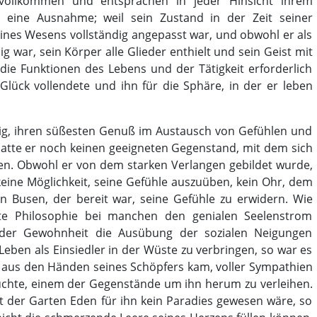
 vollkommen und entsprachen in jeder Hinsicht ihrem
 eine Ausnahme; weil sein Zustand in der Zeit seiner
seines Wesens vollständig angepasst war, und obwohl er als
g war, sein Körper alle Glieder enthielt und sein Geist mit
r die Funktionen des Lebens und der Tätigkeit erforderlich
Glück vollendete und ihn für die Sphäre, in der er leben
hig, ihren süßesten Genuß im Austausch von Gefühlen und
 hatte er noch keinen geeigneten Gegenstand, mit dem sich
en. Obwohl er von dem starken Verlangen gebildet wurde,
keine Möglichkeit, seine Gefühle auszuüben, kein Ohr, dem
n Busen, der bereit war, seine Gefühle zu erwidern. Wie
te Philosophie bei manchen den genialen Seelenstrom
 der Gewohnheit die Ausübung der sozialen Neigungen
Leben als Einsiedler in der Wüste zu verbringen, so war es
u aus den Händen seines Schöpfers kam, voller Sympathien
rsuchte, einem der Gegenstände um ihn herum zu verleihen.
st der Garten Eden für ihn kein Paradies gewesen wäre, so