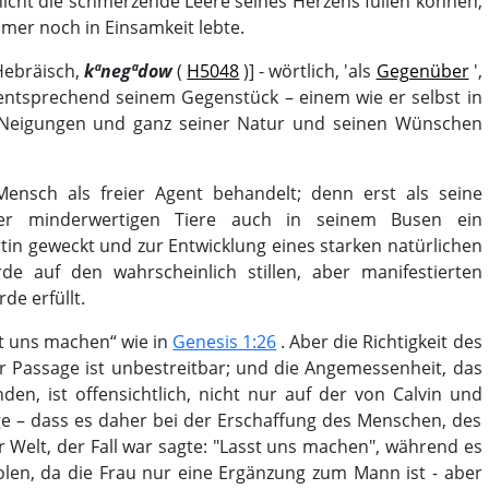
 nicht die schmerzende Leere seines Herzens füllen können,
mmer noch in Einsamkeit lebte.
Hebräisch,
kªnegªdow
(
H5048
)] - wörtlich, 'als
Gegenüber
',
. entsprechend seinem Gegenstück – einem wie er selbst in
 Neigungen und ganz seiner Natur und seinen Wünschen
ensch als freier Agent behandelt; denn erst als seine
r minderwertigen Tiere auch in seinem Busen ein
tin geweckt und zur Entwicklung eines starken natürlichen
rde auf den wahrscheinlich stillen, aber manifestierten
e erfüllt.
st uns machen“ wie in
Genesis 1:26
. Aber die Richtigkeit des
r Passage ist unbestreitbar; und die Angemessenheit, das
den, ist offensichtlich, nicht nur auf der von Calvin und
e – dass es daher bei der Erschaffung des Menschen, des
 Welt, der Fall war sagte: "Lasst uns machen", während es
olen, da die Frau nur eine Ergänzung zum Mann ist - aber