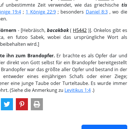
uf unbestimmte Zeit verwendet, wie das griechische
tis
önige 19:4
;
1 Könige 22:9
; besonders
Daniel 8:3
, wo die
men.
Hörnern
- [Hebräisch,
bacakbak
(
H5442
)]. Onkelos gibt es
ta, en futoo Sabek, wobei das ursprüngliche Wort als
beibehalten wird.]
te ihn zum Brandopfer.
Er brachte es als Opfer dar und
er direkt von Gott selbst für ein Brandopfer bereitgestellt
 Brandopfer war das größte aller Opfer und bestand in der
entweder eines einjährigen Schafs oder einer Ziege;
tener eine junge Taube oder Turteltaube. Es wurde immer
zehrt. (Siehe die Anmerkung zu
Levitikus 1:4
.)