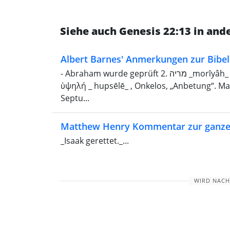
Siehe auch Genesis 22:13 in an
Albert Barnes' Anmerkungen zur Bibel
- Abraham wurde geprüft 2. מריה _morı̂yâh_ , „Morija“; Samariter: מוראה _môr'âh_ ; „Septuaginta“,
ὑψηλή _ hupsēlē_ , Onkelos, „Anbetung“. Ma
Septu...
Matthew Henry Kommentar zur ganze
_Isaak gerettet._...
WIRD NACH