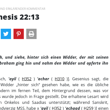
 UND ERKLÄRENDER KOMMENTAR
esis 22:13
 und siehe, hinter sich einen Widder, der mit seinen
Abraham ging hin und nahm den Widder und opferte ihn
isch,
'ayil
(
H352
)
'achar
(
H310
)]. Gesenius sagt, die
Widder „hinter sich“ gesehen habe, wie es die übliche
ndern im fernen Teil, dem Hintergrund dessen, was vor
s wurde jedoch in Frage gestellt. Die erhaltene Lesart wird
on Onkelos und Saadias unterstützt; während Sanskrit,
ndvierzig MSS. habe х
'ayil
(
H352
)
'echaad
(
H259
)] einen