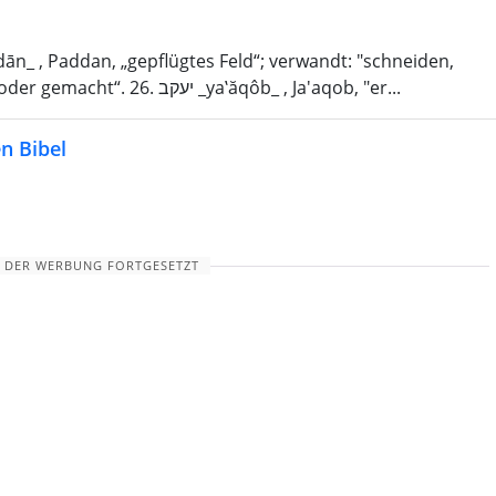
pflügen." 25. עשׂי _‛ __êśâv_ , 'Esaw, „behaart oder gemacht“. 26. יעקב _ya‛ăqôb_ , Ja'aqob, "er...
n Bibel
 DER WERBUNG FORTGESETZT