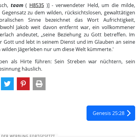
sch,
taam
(
H8535
)] - verwendeter Held, um die milde,
m Gegensatz zu dem wilden, rücksichtslosen, gewalttätigen
alischen Sinne bezeichnet das Wort Aufrichtigkeit,
obwohl Jakob weit davon entfernt war, ein vollkommener
erlach andeutet, „seine Beziehung zu Gott betreffen. Im
or Gott und lebt in seinem Dienst und im Glauben an seine
 wilden Jägerleben nur um diese Welt kümmerte.'
n als Hirte führen: Sein Streben war nüchtern, sein
esinnung häuslich.
Genesis 25:28
 DER WERBUNG FORTGESETZT