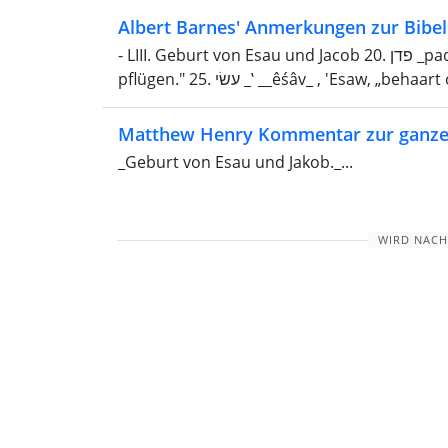
Albert Barnes' Anmerkungen zur Bibel
- LIII. Geburt von Esau und Jacob 20. פדן _padān_ , Paddan, „gepflügtes Feld“; verwandt: "schneiden,
Matthew Henry Kommentar zur ganze
_Geburt von Esau und Jakob._...
WIRD NACH