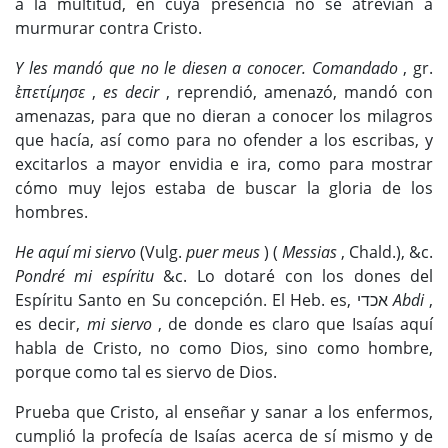
a la multitud, en cuya presencia no se atrevían a
murmurar contra Cristo.
Y les mandó que no le diesen a conocer. Comandado
, gr.
ε̉πετίμησε
,
es decir
, reprendió, amenazó, mandó con
amenazas, para que no dieran a conocer los milagros
que hacía, así como para no ofender a los escribas, y
excitarlos a mayor envidia e ira, como para mostrar
cómo muy lejos estaba de buscar la gloria de los
hombres.
He aquí mi siervo
(Vulg.
puer meus
) (
Messias
, Chald.), &c.
Pondré mi espíritu
&c. Lo dotaré con los dones del
Espíritu Santo en Su concepción. El Heb. es, אכדי
Abdi
,
es decir,
mi siervo
, de donde es claro que Isaías aquí
habla de Cristo, no como Dios, sino como hombre,
porque como tal es siervo de Dios.
Prueba que Cristo, al enseñar y sanar a los enfermos,
cumplió la profecía de Isaías acerca de sí mismo y de