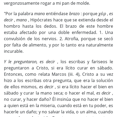
vergonzosamente rogar a mi pan de molde.
"Por la palabra
mano
entiéndase
brazo
: porque
χεὶρ
,
es
decir
,
mano
, Hipócrates hace que se extienda desde el
hombro hasta los dedos. El brazo de este hombre
estaba afectado por una doble enfermedad. 1. Una
convulsión de los nervios. 2. Atrofia, porque se secó
por falta de alimento, y por lo tanto era naturalmente
incurable.
Y le preguntaron, es decir
, los escribas y fariseos le
preguntaron a Cristo, si era lícito curar en sábado.
Entonces, como relata Marcos (iii. 4), Cristo a su vez
hizo a los escribas otra pregunta, que era la solución
de ellos mismos,
es decir
, si era lícito hacer el bien en
sábado y curar la mano seca; o hacer el mal,
es decir
,
no curar, y hacer daño? Él insinúa que no hacer el bien
a quien está en la miseria, cuando está en tu poder, es
hacerle un daño; y no salvar la vida, o un alma, cuando