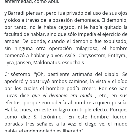
enfermedad, como Abul.
y Barradi piensan, pero fue privado del uso de sus ojos
y oídos a través de la posesión demoníaca. El demonio,
por tanto, no le había cegado, ni le había quitado la
facultad de hablar, sino que sólo impedía el ejercicio de
ambas. De donde, cuando el demonio fue expulsado,
sin ninguna otra operación milagrosa, el hombre
comenzó a hablar y a ver. Así S. Chrysostom, Enthym.,
Lyra, Jansen, Maldonatus. escucha s
Crisóstomo: "¡Oh, pestilente artimaña del diablo! Se
apoderó y obstruyó ambos caminos, la vista y el oído
por los cuales el hombre podía creer". Por eso San
Lucas dice
que el demonio era mudo
, etc., en sus
efectos, porque enmudecía al hombre a quien poseía.
Había, pues, en este milagro un triple efecto. Porque,
como dice S. Jerónimo, "En este hombre fueron
obradas tres señales a la vez: el ciego ve, el mudo
habla, el endemoniado es liberado".