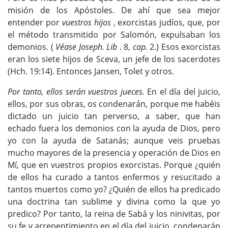
misión de los Apóstoles. De ahí que sea mejor
entender por
vuestros hijos
, exorcistas judíos, que, por
el método transmitido por Salomón, expulsaban los
demonios. (
Véase Joseph. Lib
. 8,
cap.
2.) Esos exorcistas
eran los siete hijos de Sceva, un jefe de los sacerdotes
(Hch. 19:14). Entonces Jansen, Tolet y otros.
Por tanto, ellos serán vuestros jueces.
En el día del juicio,
ellos, por sus obras, os condenarán, porque me habéis
dictado un juicio tan perverso, a saber, que han
echado fuera los demonios con la ayuda de Dios, pero
yo con la ayuda de Satanás; aunque veis pruebas
mucho mayores de la presencia y operación de Dios en
Mí, que en vuestros propios exorcistas. Porque ¿quién
de ellos ha curado a tantos enfermos y resucitado a
tantos muertos como yo? ¿Quién de ellos ha predicado
una doctrina tan sublime y divina como la que yo
predico? Por tanto, la reina de Sabá y los ninivitas, por
su fe y arrepentimiento en el día del juicio, condenarán