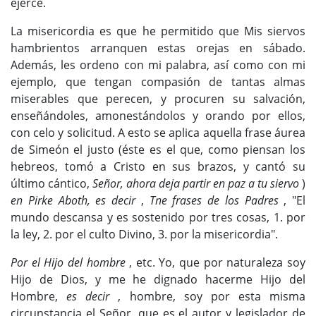
ejerce.
La misericordia es que he permitido que Mis siervos
hambrientos arranquen estas orejas en sábado.
Además, les ordeno con mi palabra, así como con mi
ejemplo, que tengan compasión de tantas almas
miserables que perecen, y procuren su salvación,
enseñándoles, amonestándolos y orando por ellos,
con celo y solicitud. A esto se aplica aquella frase áurea
de Simeón el justo (éste es el que, como piensan los
hebreos, tomó a Cristo en sus brazos, y cantó su
último cántico,
Señor, ahora deja partir en paz a tu siervo
)
en Pirke Aboth, es decir
,
Tne frases de los Padres
, "El
mundo descansa y es sostenido por tres cosas, 1. por
la ley, 2. por el culto Divino, 3. por la misericordia".
Por el Hijo del hombre
, etc. Yo, que por naturaleza soy
Hijo de Dios, y me he dignado hacerme Hijo del
Hombre,
es decir
, hombre, soy por esta misma
circunstancia el Señor, que es el autor y legislador de