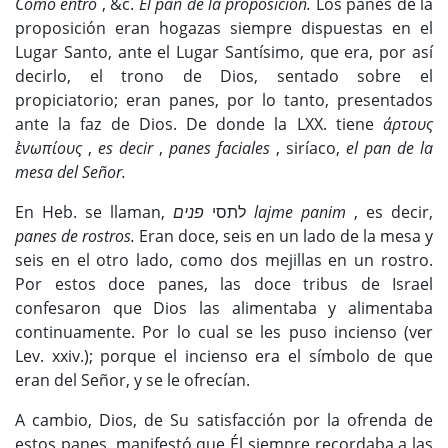
Cómo entró
, &c.
El pan de la proposición.
Los panes de la
proposición eran hogazas siempre dispuestas en el
Lugar Santo, ante el Lugar Santísimo, que era, por así
decirlo, el trono de Dios, sentado sobre el
propiciatorio; eran panes, por lo tanto, presentados
ante la faz de Dios. De donde la LXX. tiene
άρτους
ε̉νωπίους
,
es decir
,
panes faciales
, siríaco,
el pan de la
mesa del Señor.
En Heb. se llaman, לתסי
פנים lajme panim
, es decir,
panes de rostros.
Eran doce, seis en un lado de la mesa y
seis en el otro lado, como dos mejillas en un rostro.
Por estos doce panes, las doce tribus de Israel
confesaron que Dios las alimentaba y alimentaba
continuamente. Por lo cual se les puso incienso (ver
Lev. xxiv.); porque el incienso era el símbolo de que
eran del Señor, y se le ofrecían.
A cambio, Dios, de Su satisfacción por la ofrenda de
estos panes, manifestó que Él siempre recordaba a las