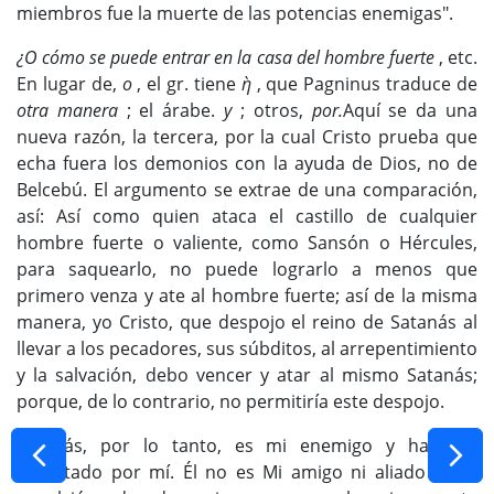
miembros fue la muerte de las potencias enemigas".
¿O cómo se puede entrar en la casa del hombre fuerte
, etc.
En lugar de,
o
, el gr. tiene
ὴ
, que Pagninus traduce de
otra manera
; el árabe.
y
; otros,
por.
Aquí se da una
nueva razón, la tercera, por la cual Cristo prueba que
echa fuera los demonios con la ayuda de Dios, no de
Belcebú. El argumento se extrae de una comparación,
así: Así como quien ataca el castillo de cualquier
hombre fuerte o valiente, como Sansón o Hércules,
para saquearlo, no puede lograrlo a menos que
primero venza y ate al hombre fuerte; así de la misma
manera, yo Cristo, que despojo el reino de Satanás al
llevar a los pecadores, sus súbditos, al arrepentimiento
y la salvación, debo vencer y atar al mismo Satanás;
porque, de lo contrario, no permitiría este despojo.
Satanás, por lo tanto, es mi enemigo y ha sido
derrotado por mí. Él no es Mi amigo ni aliado en la