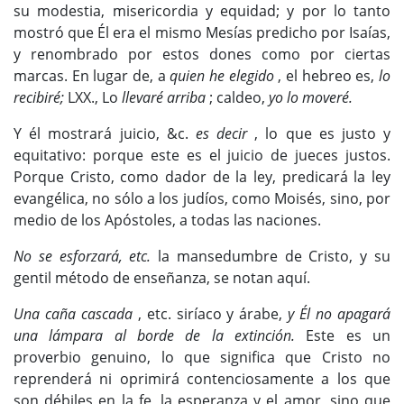
su modestia, misericordia y equidad; y por lo tanto
mostró que Él era el mismo Mesías predicho por Isaías,
y renombrado por estos dones como por ciertas
marcas. En lugar de, a
quien he elegido
, el hebreo es,
lo
recibiré;
LXX., Lo
llevaré arriba
; caldeo,
yo lo moveré.
Y él mostrará juicio, &c.
es decir
, lo que es justo y
equitativo: porque este es el juicio de jueces justos.
Porque Cristo, como dador de la ley, predicará la ley
evangélica, no sólo a los judíos, como Moisés, sino, por
medio de los Apóstoles, a todas las naciones.
No se esforzará, etc.
la mansedumbre de Cristo, y su
gentil método de enseñanza, se notan aquí.
Una caña cascada
, etc. siríaco y árabe,
y Él no apagará
una lámpara al borde de la extinción.
Este es un
proverbio genuino, lo que significa que Cristo no
reprenderá ni oprimirá contenciosamente a los que
son débiles en la fe, la esperanza y el amor, sino que