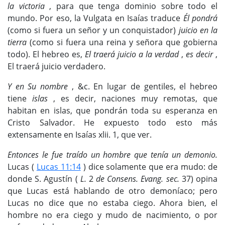
la victoria
, para que tenga dominio sobre todo el
mundo. Por eso, la Vulgata en Isaías traduce
Él pondrá
(como si fuera un señor y un conquistador)
juicio en la
tierra
(como si fuera una reina y señora que gobierna
todo). El hebreo es,
El traerá juicio a la verdad
,
es decir
,
El traerá juicio verdadero.
Y en Su nombre
, &c. En lugar de gentiles, el hebreo
tiene
islas
, es decir, naciones muy remotas, que
habitan en islas, que pondrán toda su esperanza en
Cristo Salvador. He expuesto todo esto más
extensamente en Isaías xlii. 1, que ver.
Entonces le fue traído un hombre que tenía un demonio.
Lucas (
Lucas 11:14
) dice solamente que era mudo: de
donde S. Agustín (
L.
2
de Consens. Evang. sec.
37) opina
que Lucas está hablando de otro demoníaco; pero
Lucas no dice que no estaba ciego. Ahora bien, el
hombre no era ciego y mudo de nacimiento, o por