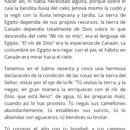
hacer allí, ni había necesidad alguna, porque sobre él
caía la bendita lluvia del cielo; Jehová mismo la cuidó y
la regó con la lluvia temprana y tardía. La tierra de
Egipto dependía de sus propios recursos; la tierra de
Canaán dependía totalmente de Dios sobre lo que
descendía del cielo "Mi río es mío", era el lenguaje de
Egipto. "El río de Dios" era la esperanza de Canaán. La
costumbre en Egipto era regar con el pie; el hábito en
Canaán era mirar hacia el cielo.
Tenemos en el Salmo sesenta y cinco una hermosa
declaración de la condición de las cosas en la tierra del
Señor, vistas por el ojo de la fe: "Tú visitas la tierra, y la
riegas; en gran manera la enriqueces con el río de
Dios, que está lleno". de agua, tú les preparas maíz,
cuando así lo has provisto. Tú riegas sus camellones
abundantemente, tú estableces sus surcos, tú lo
ablandas con aguaceros, tú bendices su brotar.
Tú coronas el año con tu bondad; y tus caminos