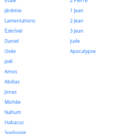
Ésaïe
2 Pierre
Jérémie
1 Jean
Lamentations
2 Jean
Ézéchiel
3 Jean
Daniel
Jude
Osée
Apocalypse
Joël
Amos
Abdias
Jonas
Michée
Nahum
Habacuc
Sophonie