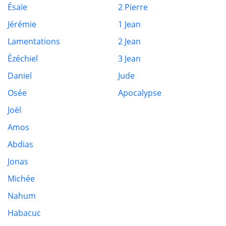
Ésaïe
2 Pierre
Jérémie
1 Jean
Lamentations
2 Jean
Ézéchiel
3 Jean
Daniel
Jude
Osée
Apocalypse
Joël
Amos
Abdias
Jonas
Michée
Nahum
Habacuc