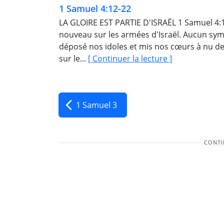
1 Samuel 4:12-22
LA GLOIRE EST PARTIE D'ISRAËL 1 Samuel 4:12 Malgré leurs grands espoirs, le désastre s'abat à
nouveau sur les armées d'Israël. Aucun sy
déposé nos idoles et mis nos cœurs à nu devant Lui. Les mauvaises nouvelles ont c
sur le...
[ Continuer la lecture ]
1 Samuel 3
CONTI