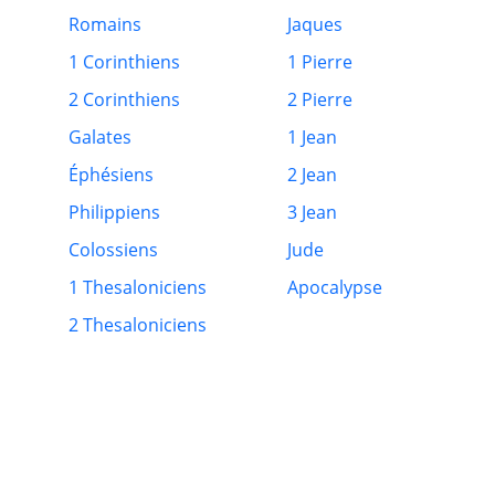
Romains
Jaques
1 Corinthiens
1 Pierre
2 Corinthiens
2 Pierre
Galates
1 Jean
Éphésiens
2 Jean
Philippiens
3 Jean
Colossiens
Jude
1 Thesaloniciens
Apocalypse
2 Thesaloniciens