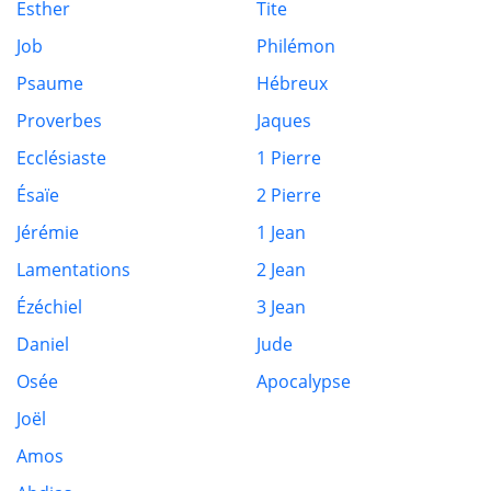
Esther
Tite
Job
Philémon
Psaume
Hébreux
Proverbes
Jaques
Ecclésiaste
1 Pierre
Ésaïe
2 Pierre
Jérémie
1 Jean
Lamentations
2 Jean
Ézéchiel
3 Jean
Daniel
Jude
Osée
Apocalypse
Joël
Amos