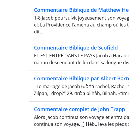
Commentaire Biblique de Matthew He
1-8 Jacob poursuivit joyeusement son voyag
el. La Providence l'amena au champ où les 
dit...
Commentaire Biblique de Scofield
ET EST ENTRÉ DANS LE PAYS Jacob à Haran dev
nation descendant de lui dans sa longue dispe
Commentaire Biblique par Albert Bar
- Le mariage de Jacob 6. רחל rāchēl, Rachel, "une brebis". 16. לאה lê'âh, Leah, "fatiguée". 24. זלפה zı̂lpâh,
Zilpah, "drop?" 29. בלהה bı̂lhâh, Bilha
Commentaire complet de John Trapp
Alors Jacob continua son voyage et entra dan
continua son voyage. _] Héb., leva les pieds 