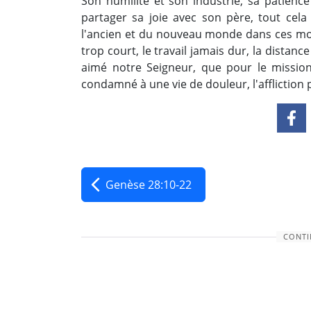
Son humilité et son industrie, sa patienc
partager sa joie avec son père, tout cela
l'ancien et du nouveau monde dans ces m
trop court, le travail jamais dur, la distanc
aimé notre Seigneur, que pour le missio
condamné à une vie de douleur, l'affliction 
Genèse 28:10-22
CONTI