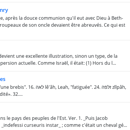
nry
e, après la douce communion qu'il eut avec Dieu à Beth-
troupeaux de son oncle devaient être abreuvés. Ce qui est
ient une excellente illustration, sinon un type, de la
rsion actuelle. Comme Israël, il était: (1) Hors du l...
nes
h, «timidité». 32....
s le pays des peuples de l'Est. Ver. 1. _Puis Jacob
: _indefessi curseuris instar_ ; comme c'était un cheval gé...