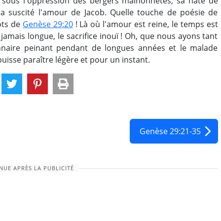
e sous l'oppression des bergers malhonnêtes, sa hâte de
 a suscité l'amour de Jacob. Quelle touche de poésie de
ots de
Genèse 29:20
! Là où l'amour est reine, le temps est
e jamais longue, le sacrifice inouï ! Oh, que nous ayons tant
nnaire peinant pendant de longues années et le malade
puisse paraître légère et pour un instant.
Genèse 29:21-35
NUE APRÈS LA PUBLICITÉ