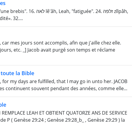
nes
h, «timidité». 32....
ar mes jours sont accomplis, afin que j'aille chez elle.
urs, etc. _] Jacob avait purgé son temps et réclame
toute la Bible
for my days are fulfilled, that I may go in unto her. JACOB
es continuent souvent pendant des années, comme elle...
ble
N REMPLACE LEAH ET OBTIENT QUATORZE ANS DE SERVICE
 P ( Genèse 29:24 ; Genèse 29:28_b_ , Genèse 29:29 ) la