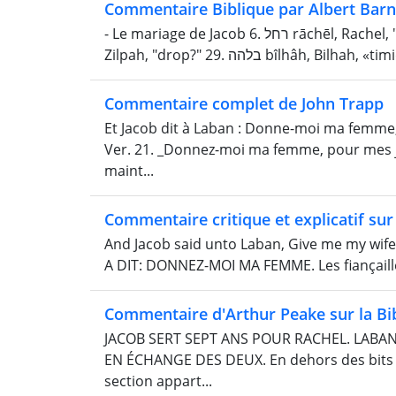
Commentaire Biblique par Albert Bar
- Le mariage de Jacob 6. רחל rāchēl, Rachel, "une brebis". 16. לאה lê'âh, Leah, "fatiguée". 24. זלפה zı̂lpâh,
Zilpah, "drop?" 29. בלהה bı̂lhâh, Bilha
Commentaire complet de John Trapp
Et Jacob dit à Laban : Donne-moi ma femme, c
Ver. 21. _Donnez-moi ma femme, pour mes jo
maint...
Commentaire critique et explicatif sur 
And Jacob said unto Laban, Give me my wife, 
A DIT: DONNEZ-MOI MA FEMME. Les fiançaill
Commentaire d'Arthur Peake sur la Bi
JACOB SERT SEPT ANS POUR RACHEL. LABA
EN ÉCHANGE DES DEUX. En dehors des bits de
section appart...