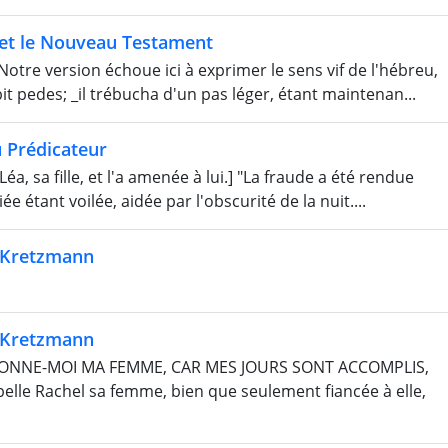
 et le Nouveau Testament
otre version échoue ici à exprimer le sens vif de l'hébreu,
t pedes; _il trébucha d'un pas léger, étant maintenan...
 Prédicateur
a, sa fille, et l'a amenée à lui.] "La fraude a été rendue
e étant voilée, aidée par l'obscurité de la nuit....
e Kretzmann
e Kretzmann
ns : DONNE-MOI MA FEMME, CAR MES JOURS SONT ACCOMPLIS,
elle Rachel sa femme, bien que seulement fiancée à elle,