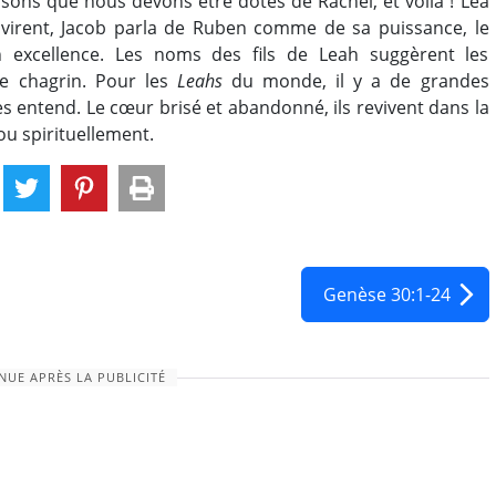
sons que nous devons être dotés de Rachel, et voilà ! Léa
ivirent, Jacob parla de Ruben comme de sa puissance, le
excellence. Les noms des fils de Leah suggèrent les
le chagrin. Pour les
Leahs
du monde, il y a de grandes
s entend. Le cœur brisé et abandonné, ils revivent dans la
ou spirituellement.
Genèse 30:1-24
NUE APRÈS LA PUBLICITÉ