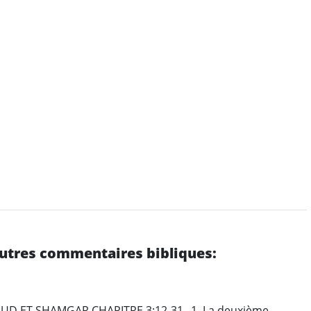
'autres commentaires bibliques:
UD ET SHAMGAR CHAPITRE 3:12-31 _1. La deuxième