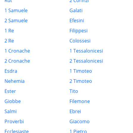
Rut
2 Corinzi
1 Samuele
Galati
2 Samuele
Efesini
1 Re
Filippesi
2 Re
Colossesi
1 Cronache
1 Tessalonicesi
2 Cronache
2 Tessalonicesi
Esdra
1 Timoteo
Nehemia
2 Timoteo
Ester
Tito
Giobbe
Filemone
Salmi
Ebrei
Proverbi
Giacomo
Ecclesiaste
1 Pietro