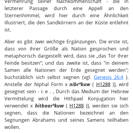
Vermehrung seiner Nachkommenschaft - die in
letzterer Passage durch eine Appell an den
Sternenhimmel, wird hier durch eine Ähnlichkeit
illustriert, die den Sandkörnern an der Küste entlehnt
ist.
Aber es gibt zwei wichtige Ergänzungen. Die erste ist,
dass von ihrer Größe als Nation gesprochen und
metaphorisch dargestellt wird, dass sie „das Tor ihrer
Feinde besitzen“; und das zweite ist, dass "in deinem
Samen alle Nationen der Erde gesegnet werden";
buchstäblich sich selbst segnen (vgl.
Genesis 26:4
).
Anstelle der Niphal Form х
nibrªkuw
(
H1288
)], wird
gesegnet sein - i: e . , Durch das Medium der Hebrew
Vermittelung wird die Hithpael Konjugation hier
verwendet х
hitbaarªkuw
(
H1288
)], werden sie sich
segnen, dass die Nationen bezeichnet an den
Segnungen Abrahams und seines Samens teilhaben
wollen.