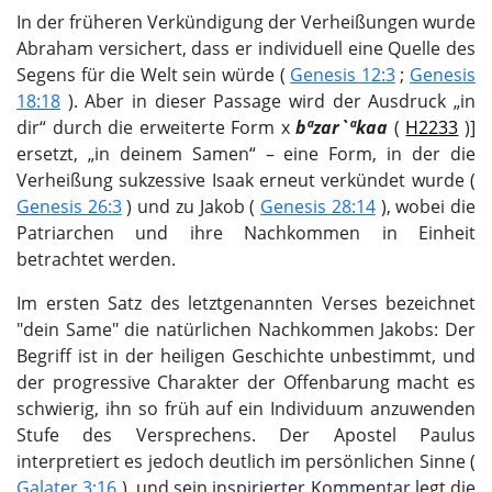
In der früheren Verkündigung der Verheißungen wurde
Abraham versichert, dass er individuell eine Quelle des
Segens für die Welt sein würde (
Genesis 12:3
;
Genesis
18:18
). Aber in dieser Passage wird der Ausdruck „in
dir“ durch die erweiterte Form х
bªzar`ªkaa
(
H2233
)]
ersetzt, „in deinem Samen“ – eine Form, in der die
Verheißung sukzessive Isaak erneut verkündet wurde (
Genesis 26:3
) und zu Jakob (
Genesis 28:14
), wobei die
Patriarchen und ihre Nachkommen in Einheit
betrachtet werden.
Im ersten Satz des letztgenannten Verses bezeichnet
"dein Same" die natürlichen Nachkommen Jakobs: Der
Begriff ist in der heiligen Geschichte unbestimmt, und
der progressive Charakter der Offenbarung macht es
schwierig, ihn so früh auf ein Individuum anzuwenden
Stufe des Versprechens. Der Apostel Paulus
interpretiert es jedoch deutlich im persönlichen Sinne (
Galater 3:16
). und sein inspirierter Kommentar legt die