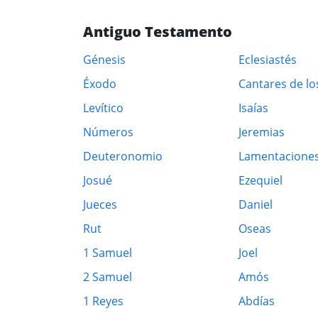
Antiguo Testamento
Génesis
Eclesiastés
Éxodo
Cantares de lo
Levítico
Isaías
Números
Jeremias
Deuteronomio
Lamentacione
Josué
Ezequiel
Jueces
Daniel
Rut
Oseas
1 Samuel
Joel
2 Samuel
Amós
1 Reyes
Abdías