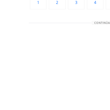
1
2
3
4
CONTINÚA