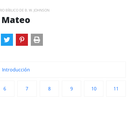
O BÍBLICO DE B. W. JOHNSON
Mateo
Introducción
6
7
8
9
10
11