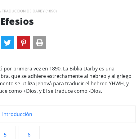
A TRADUCCIÓN DE DARBY (1890)
Efesios
có por primera vez en 1890. La Biblia Darby es una
labra, que se adhiere estrechamente al hebreo y al griego
mento se utiliza Jehová para traducir el hebreo YHWH, y
uce como +Dios, y El se traduce como -Dios.
Introducción
5
6