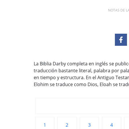
NOTAS DE L
La Biblia Darby completa en inglés se publi
traducción bastante literal, palabra por pa
en tiempo y estructura. En el Antiguo Testa
Elohim se traduce como Dios, Eloah se trad
1
2
3
4