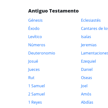
Antiguo Testamento
Génesis
Eclesiastés
Éxodo
Cantares de lo
Levítico
Isaías
Números
Jeremias
Deuteronomio
Lamentacione
Josué
Ezequiel
Jueces
Daniel
Rut
Oseas
1 Samuel
Joel
2 Samuel
Amós
1 Reyes
Abdías