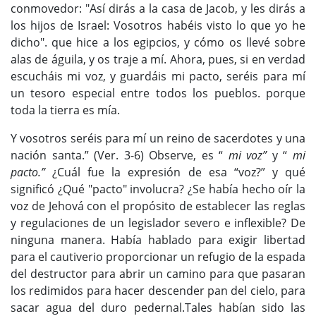
conmovedor: "Así dirás a la casa de Jacob, y les dirás a
los hijos de Israel: Vosotros habéis visto lo que yo he
dicho". que hice a los egipcios, y cómo os llevé sobre
alas de águila, y os traje a mí. Ahora, pues, si en verdad
escucháis mi voz, y guardáis mi pacto, seréis para mí
un tesoro especial entre todos los pueblos. porque
toda la tierra es mía.
Y vosotros seréis para mí un reino de sacerdotes y una
nación santa.” (Ver. 3-6) Observe, es “
mi voz”
y “
mi
pacto.”
¿Cuál fue la expresión de esa “voz?” y qué
significó ¿Qué "pacto" involucra? ¿Se había hecho oír la
voz de Jehová con el propósito de establecer las reglas
y regulaciones de un legislador severo e inflexible? De
ninguna manera. Había hablado para exigir libertad
para el cautiverio proporcionar un refugio de la espada
del destructor para abrir un camino para que pasaran
los redimidos para hacer descender pan del cielo, para
sacar agua del duro pedernal.Tales habían sido las