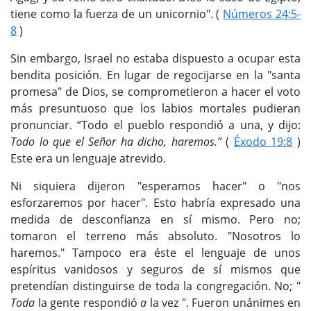
tiene como la fuerza de un unicornio". (
Números 24:5-
8
)
Sin embargo, Israel no estaba dispuesto a ocupar esta
bendita posición. En lugar de regocijarse en la "santa
promesa" de Dios, se comprometieron a hacer el voto
más presuntuoso que los labios mortales pudieran
pronunciar. “Todo el pueblo respondió a una, y dijo:
Todo lo que el Señor ha dicho, haremos.”
(
Éxodo 19:8
)
Este era un lenguaje atrevido.
Ni siquiera dijeron "esperamos hacer" o "nos
esforzaremos por hacer". Esto habría expresado una
medida de desconfianza en sí mismo. Pero no;
tomaron el terreno más absoluto. "Nosotros lo
haremos." Tampoco era éste el lenguaje de unos
espíritus vanidosos y seguros de sí mismos que
pretendían distinguirse de toda la congregación. No; "
Toda
la gente respondió
a
la vez ". Fueron unánimes en