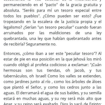
permaneciendo en el "pacto" de la gracia gratuita y
absoluta. "Seréis para mí un tesoro especial entre
todos los pueblos". ¿Cómo pueden ser esto? ¿Fue
tropezando en la escalera de la justicia propia y el
legalismo? ¿Serían "un tesoro peculiar" cuando fueran
arruinados por las maldiciones de una ley
quebrantada, una ley que habían quebrantado antes
de recibirla? Seguramente no.
Entonces, ¿cómo iban a ser este "peculiar tesoro"? Al
estar de pie en esa posición en la que Jehová los miró
cuando obligó al profeta codicioso a exclamar: "¡Cuán
hermosas son tus tiendas, oh Jacob, y tus
tabernáculos, oh Israel! Como los valles se extienden,
como jardines junto al río , como los árboles de áloes
que plantó el Señor, y como los cedros junto a las
aguas. El derramará el agua de sus baldes, y su semilla
estará en muchas aguas, y su rey será más alto que
Agag, y su reino será exaltado. Dios lo sacó de Egipto;