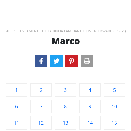
NUEVO TESTAMENTO DE LA BIBLIA FAMILIAR DE JUSTIN EDWARDS (1851)
Marco
1
2
3
4
5
6
7
8
9
10
11
12
13
14
15