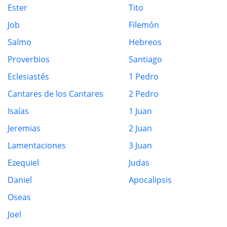
Ester
Tito
Job
Filemón
Salmo
Hebreos
Proverbios
Santiago
Eclesiastés
1 Pedro
Cantares de los Cantares
2 Pedro
Isaías
1 Juan
Jeremias
2 Juan
Lamentaciones
3 Juan
Ezequiel
Judas
Daniel
Apocalipsis
Oseas
Joel