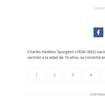
COMENTA
Charles Haddon Spurgeon (1834-1892) nació 
sermón a la edad de 16 años, se convirtió en
1
2
3
4
CONTINÚA