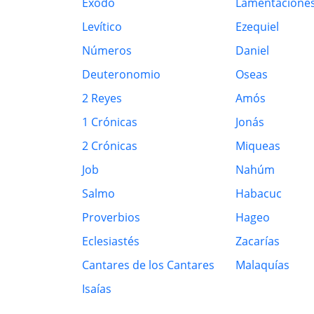
Éxodo
Lamentacione
Levítico
Ezequiel
Números
Daniel
Deuteronomio
Oseas
2 Reyes
Amós
1 Crónicas
Jonás
2 Crónicas
Miqueas
Job
Nahúm
Salmo
Habacuc
Proverbios
Hageo
Eclesiastés
Zacarías
Cantares de los Cantares
Malaquías
Isaías