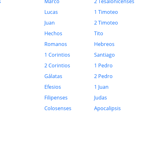
s
Marco
2 Tesalonicenses
Lucas
1 Timoteo
Juan
2 Timoteo
Hechos
Tito
Romanos
Hebreos
1 Corintios
Santiago
2 Corintios
1 Pedro
Gálatas
2 Pedro
Efesios
1 Juan
Filipenses
Judas
Colosenses
Apocalipsis