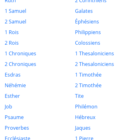
Ruth
2 Corinthiens
1 Samuel
Galates
2 Samuel
Éphésiens
1 Rois
Philippiens
2 Rois
Colossiens
1 Chroniques
1 Thesaloniciens
2 Chroniques
2 Thesaloniciens
Esdras
1 Timothée
Néhémie
2 Timothée
Esther
Tite
Job
Philémon
Psaume
Hébreux
Proverbes
Jaques
Ecclésiaste
1 Pierre