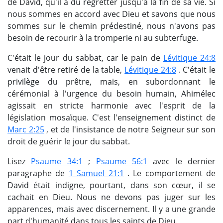
de David, qu'il a dû regretter jusqu'à la fin de sa vie. Si
nous sommes en accord avec Dieu et savons que nous
sommes sur le chemin prédestiné, nous n'avons pas
besoin de recourir à la tromperie ni au subterfuge.
C'était le jour du sabbat, car le pain de
Lévitique 24:8
venait d'être retiré de la table,
Lévitique 24:8
. C'était le
privilège du prêtre, mais, en subordonnant le
cérémonial à l'urgence du besoin humain, Ahimélec
agissait en stricte harmonie avec l'esprit de la
législation mosaïque. C'est l'enseignement distinct de
Marc 2:25
, et de l'insistance de notre Seigneur sur son
droit de guérir le jour du sabbat.
Lisez
Psaume 34:1
;
Psaume 56:1
avec le dernier
paragraphe de
1 Samuel 21:1
. Le comportement de
David était indigne, pourtant, dans son cœur, il se
cachait en Dieu. Nous ne devons pas juger sur les
apparences, mais avec discernement. Il y a une grande
part d'humanité dans tous les saints de Dieu.