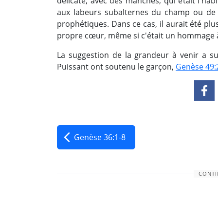
délicate, avec des manches, qui était l'hab
aux labeurs subalternes du champ ou de l
prophétiques. Dans ce cas, il aurait été p
propre cœur, même si c'était un hommage à sa
La suggestion de la grandeur à venir a su
Puissant ont soutenu le garçon,
Genèse 49:
Genèse 36:1-8
CONTI