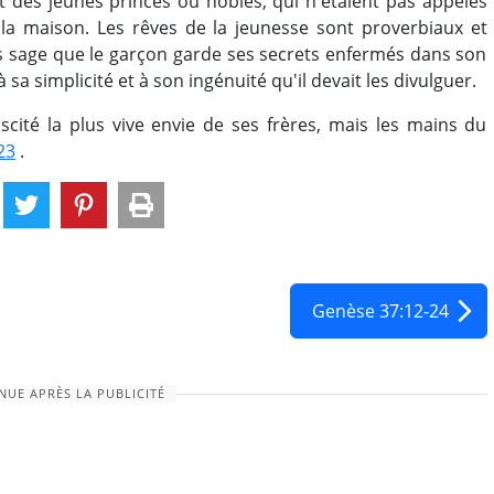
it des jeunes princes ou nobles, qui n'étaient pas appelés
a maison. Les rêves de la jeunesse sont proverbiaux et
lus sage que le garçon garde ses secrets enfermés dans son
 simplicité et à son ingénuité qu'il devait les divulguer.
scité la plus vive envie de ses frères, mais les mains du
23
.
Genèse 37:12-24
NUE APRÈS LA PUBLICITÉ