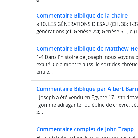
Commentaire Biblique de la chaire
§ 10. LES GÉNÉRATIONS D'ESAU (CH. 36: 1-37
générations (cf. Genèse 2:4; Genèse 5:1, c.
Commentaire Biblique de Matthew He
1-4 Dans l'histoire de Joseph, nous voyons 
exalté. Cela montre aussi le sort des chréti
entre...
Commentaire Biblique par Albert Bar
- Joseph a été vendu en Egypte 17. דתין dotayı̂n Dothain, «deux puits?» (Gesenius) 25. נכאת n e ko't
"gomme adragante" ou épine de chèvre, cédé
צ...
Commentaire complet de John Trapp
Et Jacob habita dans le pays où son père éta