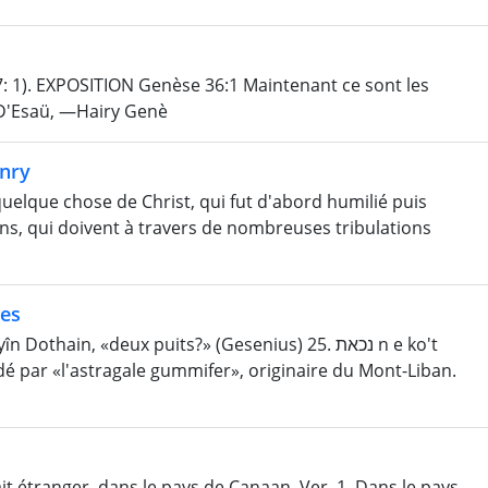
: 1). EXPOSITION Genèse 36:1 Maintenant ce sont les
) D'Esaü, —Hairy Genè
nry
quelque chose de Christ, qui fut d'abord humilié puis
ens, qui doivent à travers de nombreuses tribulations
nes
 par «l'astragale gummifer», originaire du Mont-Liban.
it étranger, dans le pays de Canaan. Ver. 1. Dans le pays