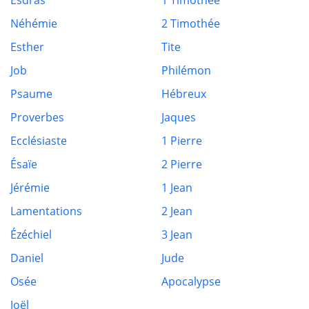
Esdras
1 Timothée
Néhémie
2 Timothée
Esther
Tite
Job
Philémon
Psaume
Hébreux
Proverbes
Jaques
Ecclésiaste
1 Pierre
Ésaïe
2 Pierre
Jérémie
1 Jean
Lamentations
2 Jean
Ézéchiel
3 Jean
Daniel
Jude
Osée
Apocalypse
Joël