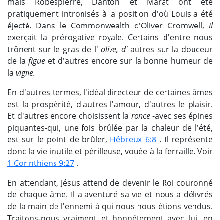
mais Robespierre, Danton et Marat ont été
pratiquement intronisés à la position d'où Louis a été
éjecté. Dans le Commonwealth d'Oliver Cromwell,
il
exerçait la prérogative royale. Certains d'entre nous
trônent sur le gras de l'
olive, d'
autres sur la douceur
de la
figue
et d'autres encore sur la bonne humeur de
la
vigne.
En d'autres termes, l'idéal directeur de certaines âmes
est la prospérité, d'autres l'amour, d'autres le plaisir.
Et d'autres encore choisissent la
ronce
-avec ses épines
piquantes-qui, une fois brûlée par la chaleur de l'été,
est sur le point de brûler,
Hébreux 6:8
. Il représente
donc la vie inutile et périlleuse, vouée à la ferraille. Voir
1 Corinthiens 9:27
.
En attendant, Jésus attend de devenir le Roi couronné
de chaque âme. Il a aventuré sa vie et nous a délivrés
de la main de l'ennemi à qui nous nous étions vendus.
Traitons-nous vraiment et honnêtement avec lui, en