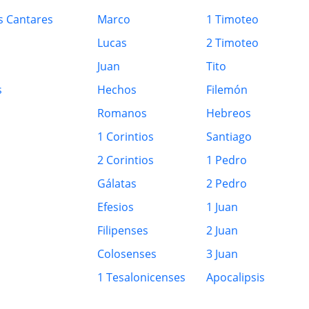
s Cantares
Marco
1 Timoteo
Lucas
2 Timoteo
Juan
Tito
s
Hechos
Filemón
Romanos
Hebreos
1 Corintios
Santiago
2 Corintios
1 Pedro
Gálatas
2 Pedro
Efesios
1 Juan
Filipenses
2 Juan
Colosenses
3 Juan
1 Tesalonicenses
Apocalipsis