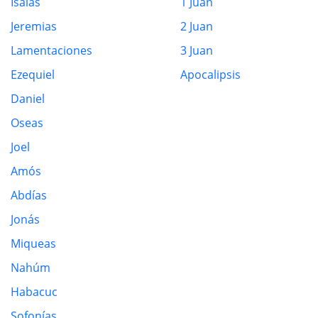
Isaías
1 Juan
Jeremias
2 Juan
Lamentaciones
3 Juan
Ezequiel
Apocalipsis
Daniel
Oseas
Joel
Amós
Abdías
Jonás
Miqueas
Nahúm
Habacuc
Sofonías