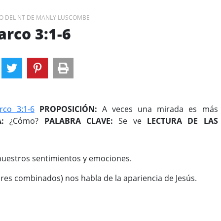
O DEL NT DE MANLY LUSCOMBE
rco 3:1-6
rco 3:1-6
PROPOSICIÓN:
A veces una mirada es más
:
¿Cómo?
PALABRA CLAVE:
Se ve
LECTURA DE LAS
nuestros sentimientos y emociones.
res combinados) nos habla de la apariencia de Jesús.