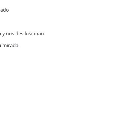
cado
n y nos desilusionan.
su mirada.