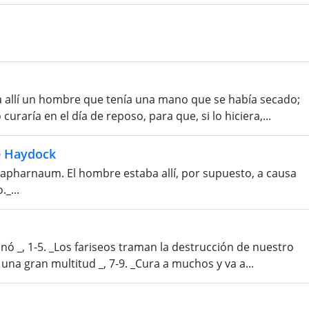
ía allí un hombre que tenía una mano que se había secado;
curaría en el día de reposo, para que, si lo hiciera,...
e Haydock
 Capharnaum. El hombre estaba allí, por supuesto, a causa
_...
nó _, 1-5. _Los fariseos traman la destrucción de nuestro
r una gran multitud _, 7-9. _Cura a muchos y va a...