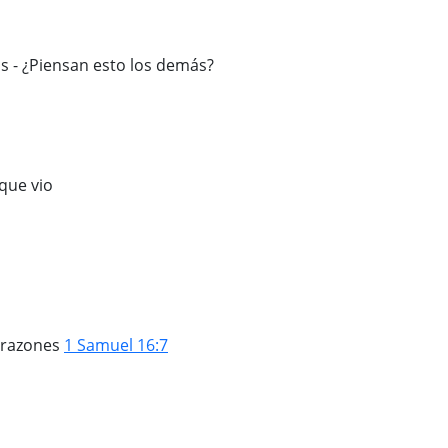
los - ¿Piensan esto los demás?
 que vio
corazones
1 Samuel 16:7