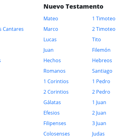
Nuevo Testamento
Mateo
1 Timoteo
s Cantares
Marco
2 Timoteo
Lucas
Tito
Juan
Filemón
s
Hechos
Hebreos
Romanos
Santiago
1 Corintios
1 Pedro
2 Corintios
2 Pedro
Gálatas
1 Juan
Efesios
2 Juan
Filipenses
3 Juan
Colosenses
Judas