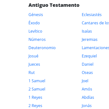
Antiguo Testamento
Génesis
Eclesiastés
Éxodo
Cantares de lo
Levítico
Isaías
Números
Jeremias
Deuteronomio
Lamentacione
Josué
Ezequiel
Jueces
Daniel
Rut
Oseas
1 Samuel
Joel
2 Samuel
Amós
1 Reyes
Abdías
2 Reyes
Jonás