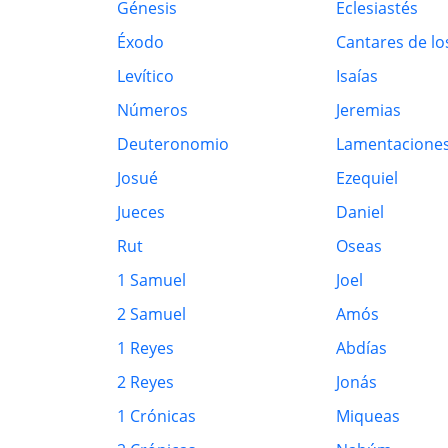
Génesis
Eclesiastés
Éxodo
Cantares de lo
Levítico
Isaías
Números
Jeremias
Deuteronomio
Lamentacione
Josué
Ezequiel
Jueces
Daniel
Rut
Oseas
1 Samuel
Joel
2 Samuel
Amós
1 Reyes
Abdías
2 Reyes
Jonás
1 Crónicas
Miqueas