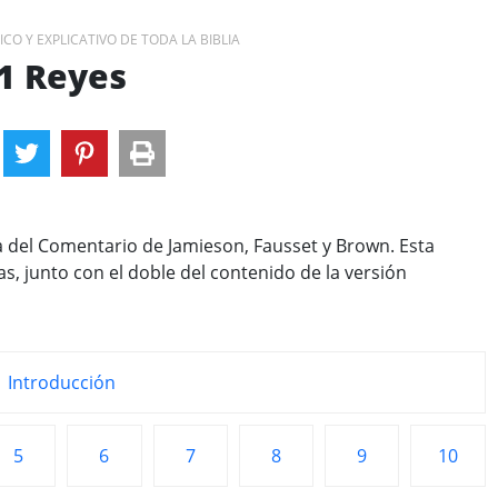
CO Y EXPLICATIVO DE TODA LA BIBLIA
1 Reyes
ra del Comentario de Jamieson, Fausset y Brown. Esta
as, junto con el doble del contenido de la versión
Introducción
5
6
7
8
9
10