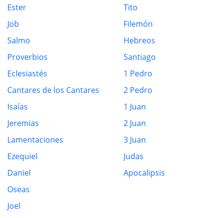
Ester
Tito
Job
Filemón
Salmo
Hebreos
Proverbios
Santiago
Eclesiastés
1 Pedro
Cantares de los Cantares
2 Pedro
Isaías
1 Juan
Jeremias
2 Juan
Lamentaciones
3 Juan
Ezequiel
Judas
Daniel
Apocalipsis
Oseas
Joel